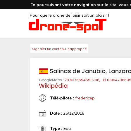
En poursuivant votre navigation sur le site, vous 
Pour que le drone de loisir soit un plaisir !
Signaler un contenu inapproprié
Salinas de Janubio, Lanzar
GoogleMaps :
28.9376694550786, -13.8196420669
Wikipédia
Télé-pilote :
fredericep
Date :
26/12/2018
Type :
Eau