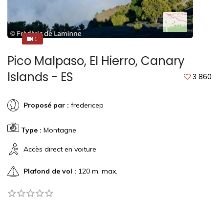
1
1
Pico Malpaso, El Hierro, Canary
Islands - ES
3 860
Proposé par :
fredericep
Type :
Montagne
Accès direct en voiture
Plafond de vol :
120 m. max.