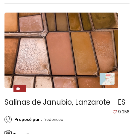
1
1
Salinas de Janubio, Lanzarote - ES
9 256
Proposé par :
fredericep