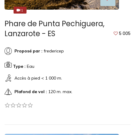
1
1
Phare de Punta Pechiguera,
Lanzarote - ES
5 005
Proposé par :
fredericep
Type :
Eau
Accès à pied < 1 000 m.
Plafond de vol :
120 m. max.