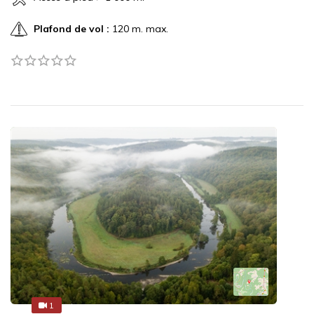
Plafond de vol :
120 m. max.
1
1