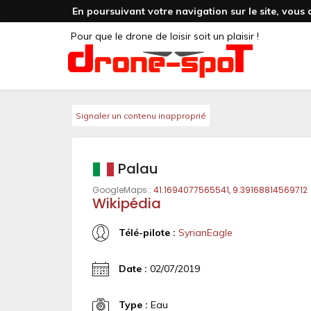
En poursuivant votre navigation sur le site, vous 
Pour que le drone de loisir soit un plaisir !
Signaler un contenu inapproprié
Palau
GoogleMaps :
41.1694077565541, 9.39168814569712
Wikipédia
Télé-pilote :
SyrianEagle
Date :
02/07/2019
Type :
Eau