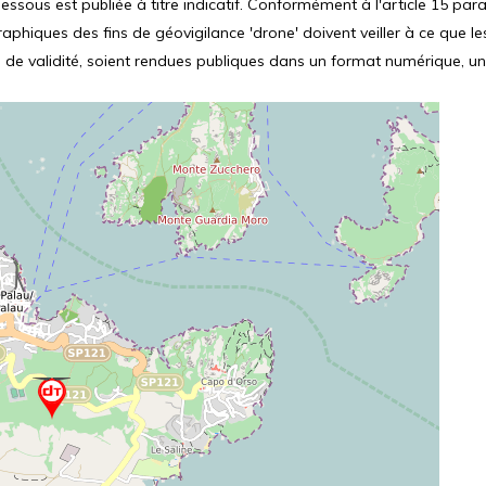
ssous est publiée à titre indicatif. Conformément à l'article 15 parag
hiques des fins de géovigilance 'drone' doivent veiller à ce que le
 de validité, soient rendues publiques dans un format numérique, un