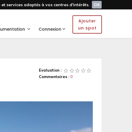
et services adaptés à vos centres d'intérêts.
OK
Ajouter
un spot
umentation
Connexion
Evaluation :
Commentaires :
0