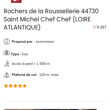
1
1
Rochers de la Roussellerie 44730
Saint Michel Chef Chef (LOIRE
ATLANTIQUE)
5 237
Proposé par :
zoomvision
Type :
Eau
Accès à pied < 1 000 m.
Plafond de vol :
120 m. max.