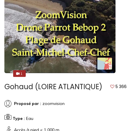
1
1
Gohaud (LOIRE ATLANTIQUE)
5 366
Proposé par :
zoomvision
Type :
Eau
Accès à pied < 1 000 m.