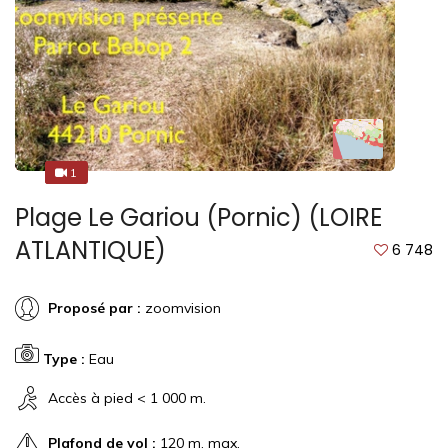
1
2
Plage Le Gariou (Pornic) (LOIRE
ATLANTIQUE)
6 748
Proposé par :
zoomvision
Type :
Eau
Accès à pied < 1 000 m.
Plafond de vol :
120 m. max.