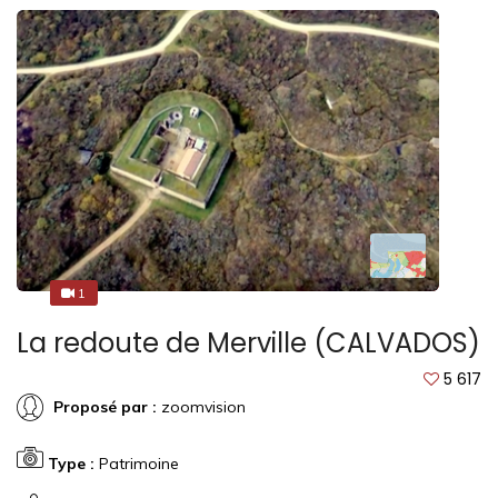
1
1
La redoute de Merville (CALVADOS)
5 617
Proposé par :
zoomvision
Type :
Patrimoine