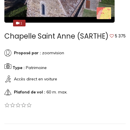
1
1
Chapelle Saint Anne (SARTHE)
5 375
Proposé par :
zoomvision
Type :
Patrimoine
Accès direct en voiture
Plafond de vol :
60 m. max.