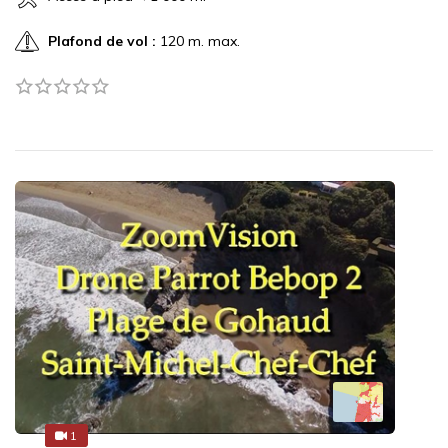
Plafond de vol :
120 m. max.
1
1