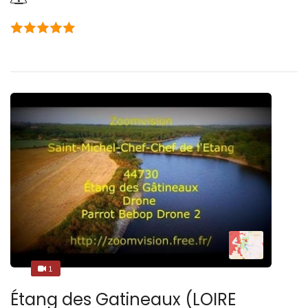
1
1
Étang des Gatineaux (LOIRE