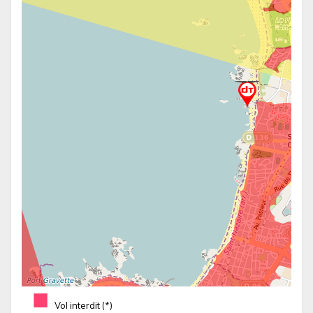
■
Vol interdit (*)