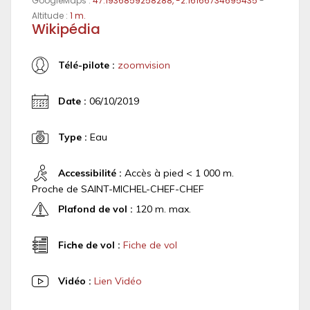
GoogleMaps :
47.1936859258288, -2.16166734695435
-
Altitude :
1 m.
Wikipédia
Télé-pilote :
zoomvision
Date :
06/10/2019
Type :
Eau
Accessibilité :
Accès à pied < 1 000 m.
Proche de SAINT-MICHEL-CHEF-CHEF
Plafond de vol :
120 m. max.
Fiche de vol :
Fiche de vol
Vidéo :
Lien Vidéo