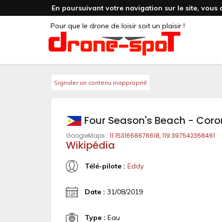
En poursuivant votre navigation sur le site, vous 
Pour que le drone de loisir soit un plaisir !
Signaler un contenu inapproprié
Four Season's Beach - Cor
GoogleMaps :
11.1531668676618, 119.397542368461
Wikipédia
Télé-pilote :
Eddy
Date :
31/08/2019
Type :
Eau