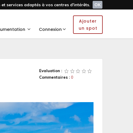
et services adaptés à vos centres d'intérêts.
OK
Ajouter
un spot
umentation
Connexion
Evaluation :
Commentaires :
0