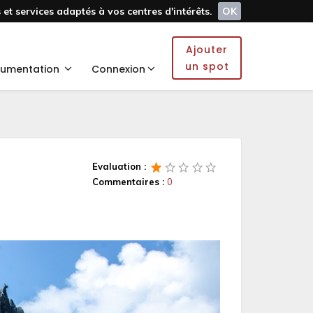
et services adaptés à vos centres d'intérêts.
OK
Ajouter
un spot
umentation
Connexion
Evaluation :
Commentaires :
0