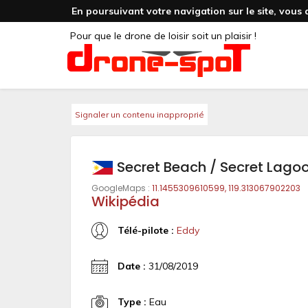
En poursuivant votre navigation sur le site, vous 
Pour que le drone de loisir soit un plaisir !
Signaler un contenu inapproprié
Secret Beach / Secret Lago
GoogleMaps :
11.1455309610599, 119.313067902203
Wikipédia
Télé-pilote :
Eddy
Date :
31/08/2019
Type :
Eau