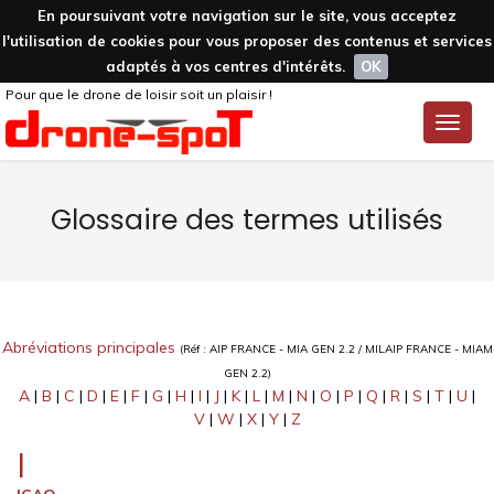
En poursuivant votre navigation sur le site, vous acceptez
l'utilisation de cookies pour vous proposer des contenus et services
adaptés à vos centres d'intérêts.
OK
Pour que le drone de loisir soit un plaisir !
Toggle
naviga
Glossaire des termes utilisés
Abréviations principales
(Réf : AIP FRANCE - MIA GEN 2.2 / MILAIP FRANCE - MIAM
GEN 2.2)
A
|
B
|
C
|
D
|
E
|
F
|
G
|
H
|
I
|
J
|
K
|
L
|
M
|
N
|
O
|
P
|
Q
|
R
|
S
|
T
|
U
|
V
|
W
|
X
|
Y
|
Z
I