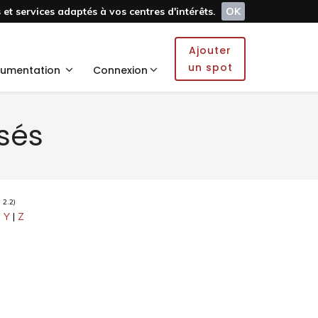
et services adaptés à vos centres d'intérêts.
OK
Ajouter
un spot
umentation
Connexion
isés
 2.2)
|
Y
|
Z