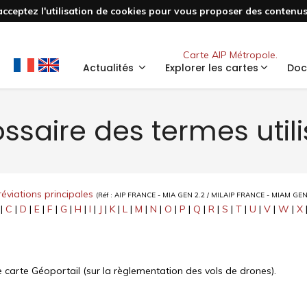
acceptez l'utilisation de cookies pour vous proposer des contenus 
Nouveau
Carte AIP Métropole.
Actualités
Explorer les cartes
Doc
ssaire des termes util
éviations principales
(Réf : AIP FRANCE - MIA GEN 2.2 / MILAIP FRANCE - MIAM GEN
|
C
|
D
|
E
|
F
|
G
|
H
|
I
|
J
|
K
|
L
|
M
|
N
|
O
|
P
|
Q
|
R
|
S
|
T
|
U
|
V
|
W
|
X
ire carte Géoportail (sur la règlementation des vols de drones).