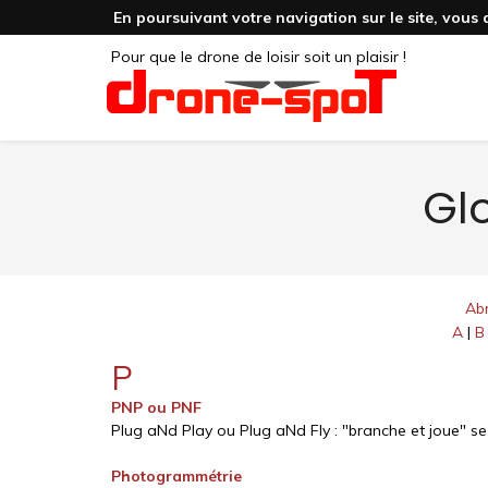
En poursuivant votre navigation sur le site, vous 
Pour que le drone de loisir soit un plaisir !
Glo
Abr
A
|
B
P
PNP ou PNF
Plug aNd Play ou Plug aNd Fly : "branche et joue" se 
Photogrammétrie