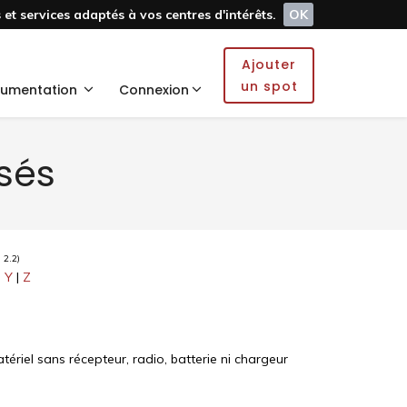
et services adaptés à vos centres d'intérêts.
OK
Ajouter
un spot
umentation
Connexion
isés
 2.2)
|
Y
|
Z
tériel sans récepteur, radio, batterie ni chargeur