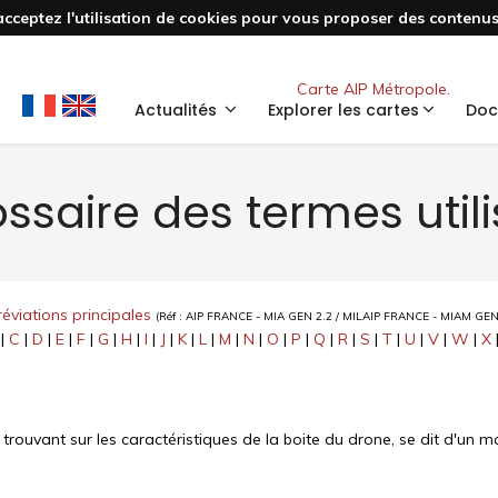
acceptez l'utilisation de cookies pour vous proposer des contenus 
Nouveau
Carte AIP Métropole.
Actualités
Explorer les cartes
Doc
ssaire des termes util
éviations principales
(Réf : AIP FRANCE - MIA GEN 2.2 / MILAIP FRANCE - MIAM GEN
|
C
|
D
|
E
|
F
|
G
|
H
|
I
|
J
|
K
|
L
|
M
|
N
|
O
|
P
|
Q
|
R
|
S
|
T
|
U
|
V
|
W
|
X
trouvant sur les caractéristiques de la boite du drone, se dit d'un ma