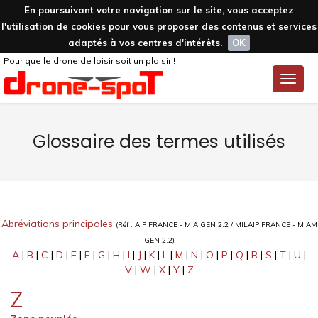
En poursuivant votre navigation sur le site, vous acceptez
l'utilisation de cookies pour vous proposer des contenus et services
adaptés à vos centres d'intérêts.
OK
Pour que le drone de loisir soit un plaisir !
Toggle
naviga
Glossaire des termes utilisés
Abréviations principales
(Réf : AIP FRANCE - MIA GEN 2.2 / MILAIP FRANCE - MIAM
GEN 2.2)
A
|
B
|
C
|
D
|
E
|
F
|
G
|
H
|
I
|
J
|
K
|
L
|
M
|
N
|
O
|
P
|
Q
|
R
|
S
|
T
|
U
|
V
|
W
|
X
|
Y
|
Z
Z