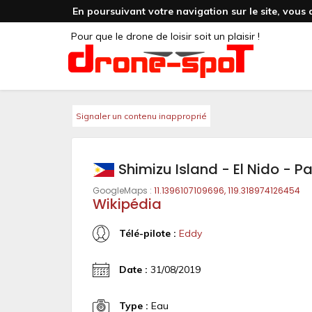
En poursuivant votre navigation sur le site, vous 
Pour que le drone de loisir soit un plaisir !
Signaler un contenu inapproprié
Shimizu Island - El Nido - 
GoogleMaps :
11.1396107109696, 119.318974126454
Wikipédia
Télé-pilote :
Eddy
Date :
31/08/2019
Type :
Eau