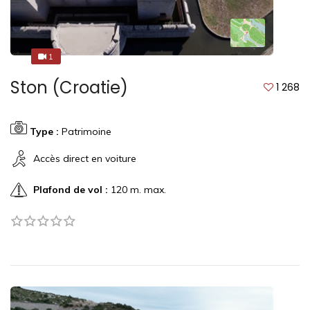
1
1
Ston (Croatie)
1 268
Type :
Patrimoine
Accès direct en voiture
Plafond de vol :
120 m. max.