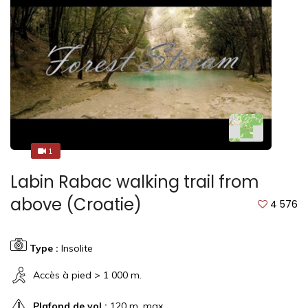
1
1
Labin Rabac walking trail from
above (Croatie)
4 576
Type :
Insolite
Accès à pied > 1 000 m.
Plafond de vol :
120 m. max.