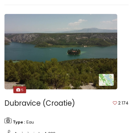
5
Dubravice (Croatie)
2 174
Type :
Eau