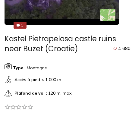
1
1
Kastel Pietrapelosa castle ruins
near Buzet (Croatie)
4 680
Type :
Montagne
Accès à pied < 1 000 m.
Plafond de vol :
120 m. max.