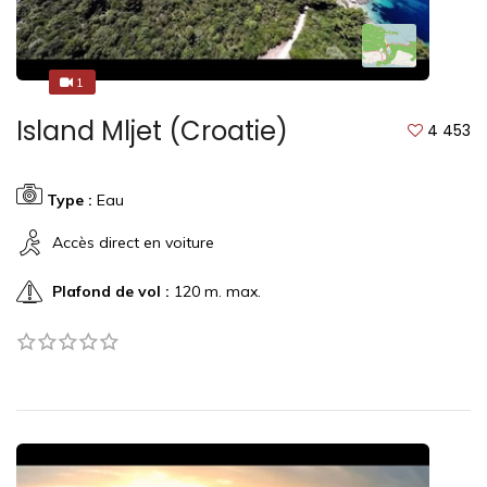
1
1
Island Mljet (Croatie)
4 453
Type :
Eau
Accès direct en voiture
Plafond de vol :
120 m. max.