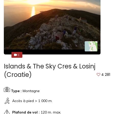
1
1
Islands & The Sky Cres & Losinj
(Croatie)
4 281
Type :
Montagne
Accès à pied > 1 000 m.
Plafond de vol :
120 m. max.