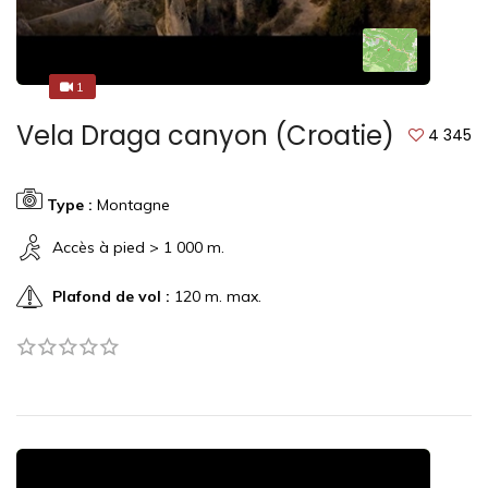
1
1
Vela Draga canyon (Croatie)
4 345
Type :
Montagne
Accès à pied > 1 000 m.
Plafond de vol :
120 m. max.