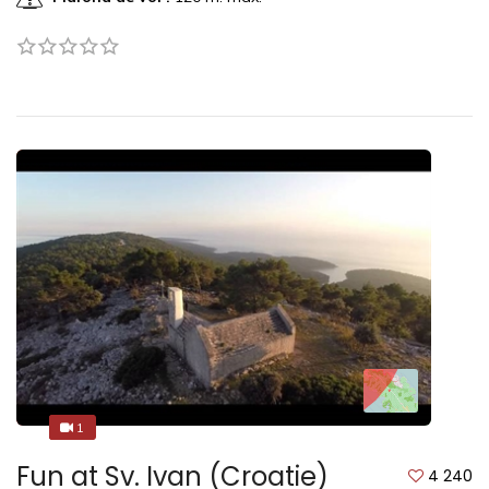
1
1
Fun at Sv. Ivan (Croatie)
4 240