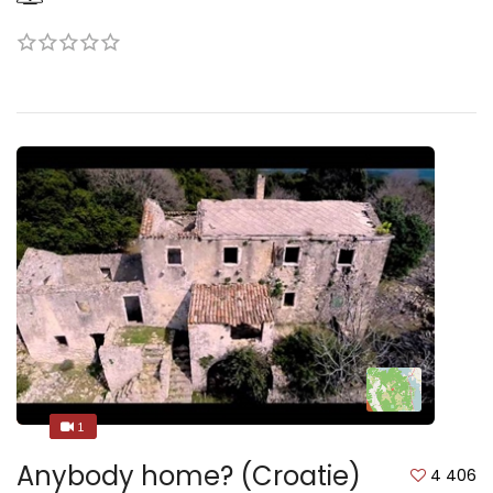
1
1
Anybody home? (Croatie)
4 406